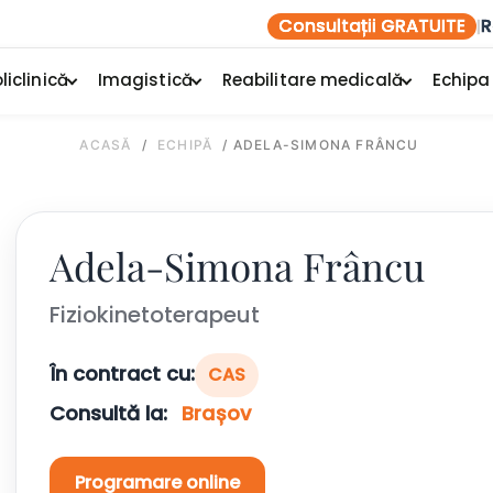
Consultații GRATUITE
R
|
liclinică
Imagistică
Reabilitare medicală
Echipa
ACASĂ
/
ECHIPĂ
/
ADELA-SIMONA FRÂNCU
Adela-Simona Frâncu
Fiziokinetoterapeut
În contract cu:
CAS
Consultă la:
Brașov
Programare online