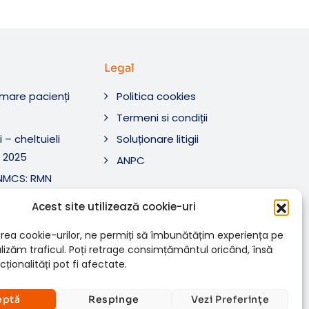
Legal
rmare pacienți
Politica cookies
O
Termeni si condiții
 – cheltuieli
Soluționare litigii
 2025
ANPC
ANMCS: RMN
i Tratament SRL
Acest site utilizează cookie-uri
ANMCS: RMN
SRL
rea cookie-urilor, ne permiți să îmbunătățim experiența pe
nalizăm traficul. Poți retrage consimțământul oricând, însă
ționalități pot fi afectate.
eptă
Respinge
Vezi Preferințe