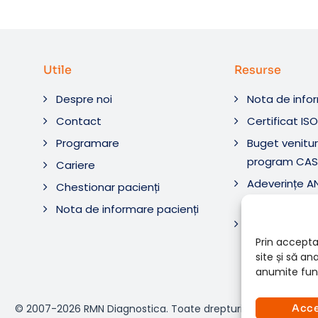
Utile
Resurse
Despre noi
Nota de info
Contact
Certificat IS
Programare
Buget venituri
program CAS
Cariere
Adeverințe 
Chestionar pacienți
Diagnostic ș
Nota de informare pacienți
Adeverințe 
Diagnostica 
Prin accepta
site și să a
anumite func
© 2007-2026 RMN Diagnostica. Toate drepturile rezervate.
Acc