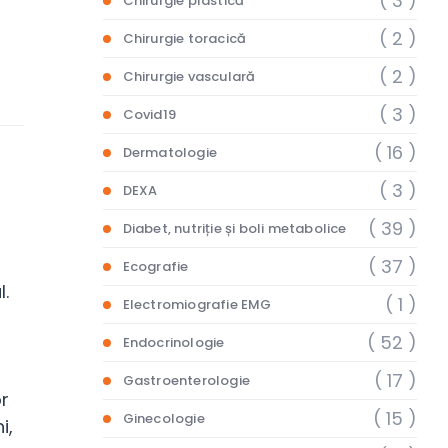
( 3 )
Chirurgie plastică
( 2 )
Chirurgie toracică
( 2 )
Chirurgie vasculară
( 3 )
Covid19
( 16 )
Dermatologie
( 3 )
DEXA
( 39 )
Diabet, nutriție și boli metabolice
( 37 )
Ecografie
l.
( 1 )
Electromiografie EMG
( 52 )
Endocrinologie
( 17 )
Gastroenterologie
or
( 15 )
Ginecologie
i,