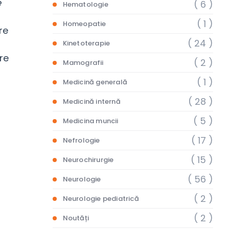
e
( 6 )
Hematologie
( 1 )
Homeopatie
re
( 24 )
Kinetoterapie
re
( 2 )
Mamografii
( 1 )
Medicină generală
( 28 )
Medicină internă
( 5 )
Medicina muncii
( 17 )
Nefrologie
( 15 )
Neurochirurgie
( 56 )
Neurologie
( 2 )
Neurologie pediatrică
( 2 )
Noutăți