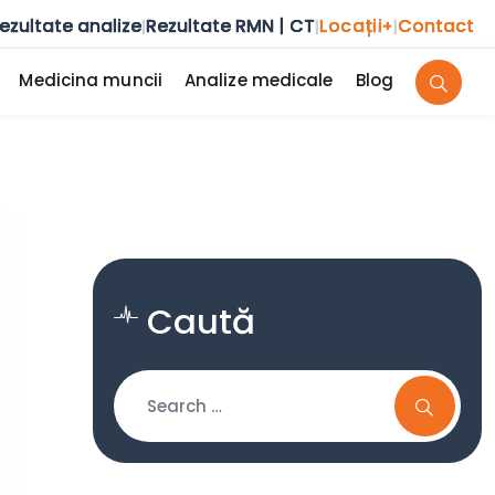
ezultate analize
Rezultate RMN | CT
Locații
Contact
|
|
+
|
Medicina muncii
Analize medicale
Blog
Caută