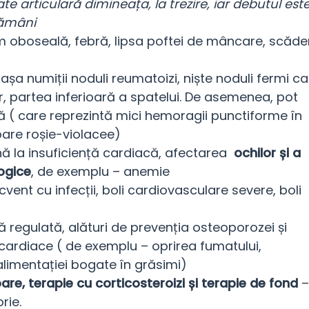
tate articulară dimineața, la trezire, iar debutul est
tămâni
 oboseală, febră, lipsa poftei de mâncare, scăde
șa numiții noduli reumatoizi, niște noduli fermi ca
or, partea inferioară a spatelui. De asemenea, pot
ră ( care reprezintă mici hemoragii punctiforme în
loare roșie-violacee)
ă la insuficiență cardiacă, afectarea
ochilor și a
logice
, de exemplu – anemie
cvent cu infecții, boli cardiovasculare severe, boli
ă regulată, alături de prevenția osteoporozei și
i cardiace ( de exemplu – oprirea fumatului,
alimentației bogate în grăsimi)
re, terapie cu corticosteroizi și terapie de fond
–
rie.