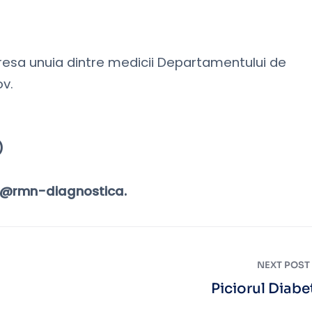
dresa unuia dintre medicii Departamentului de
ov.
)
r@rmn-diagnostica.
NEXT POST
Piciorul Diabe