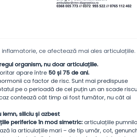
inflamatorie, ce afectează mai ales articulațiile.
egul organism, nu doar articulațiile.
oritar apare între
50 și 75 de ani.
i hormonii ca factor de risc. Sunt mai predispuse
ptatul pe o perioadă de cel puțin un an scade riscu
st caz contează cât timp ai fost fumător, nu cât ai
u lemn, siliciu și azbest
țiile periferice în mod simetric:
articulațiile pumnil
ză la articulațiile mari – de tip umăr, cot, genunch