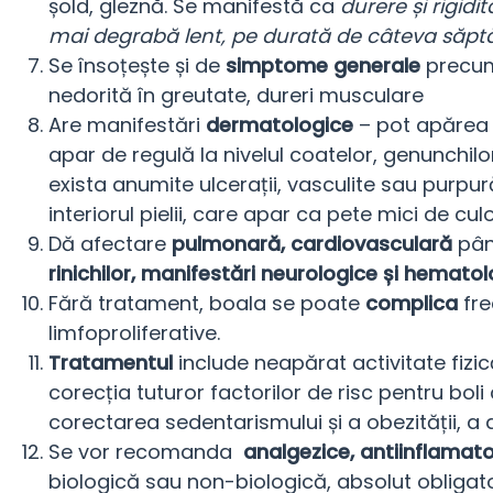
șold, gleznă. Se manifestă ca
durere și rigidi
mai degrabă lent, pe durată de câteva săp
Se însoțește și de
simptome generale
precum
nedorită în greutate, dureri musculare
Are manifestări
dermatologice
– pot apărea a
apar de regulă la nivelul coatelor, genunchil
exista anumite ulcerații, vasculite sau purpu
interiorul pielii, care apar ca pete mici de cu
Dă afectare
pulmonară, cardiovasculară
pân
rinichilor, manifestări neurologice și hemato
Fără tratament, boala se poate
complica
fre
limfoproliferative.
Tratamentul
include neapărat activitate fizic
corecția tuturor factorilor de risc pentru bol
corectarea sedentarismului și a obezității, a 
Se vor recomanda
analgezice, antiinflamatoa
biologică sau non-biologică, absolut obligato