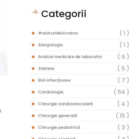
Categorii
( 1 )
#alaturideUcraina
( 1 )
Alergologie
( 6 )
Analize medicale de laborator
( 5 )
Ateliere
( 7 )
Boli infecțioase
( 54 )
Cardiologie
( 4 )
Chirurgie cardiovasculară
( 15 )
Chirurgie generală
( 3 )
Chirurgie pediatrică