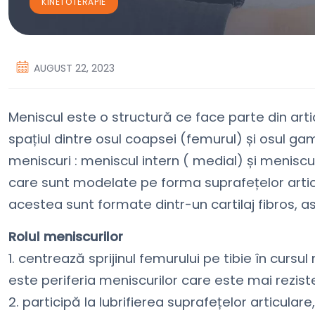
KINETOTERAPIE
AUGUST 22, 2023
Meniscul este o structură ce face parte din arti
spațiul dintre osul coapsei (femurul) și osul ga
meniscuri : meniscul intern ( medial) și meniscu
care sunt modelate pe forma suprafețelor articul
acestea sunt formate dintr-un cartilaj fibros, asi
Rolul meniscurilor
1. centrează sprijinul femurului pe tibie în curs
este periferia meniscurilor care este mai rezist
2. participă la lubrifierea suprafețelor articular