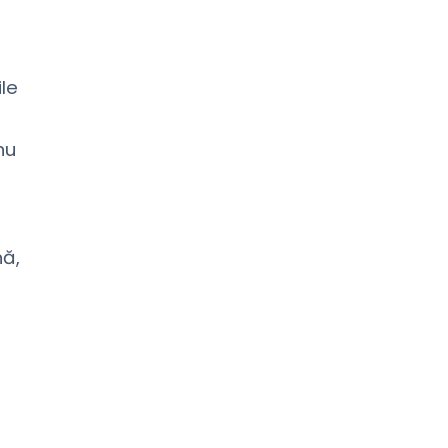
le
nu
nă,