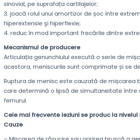
sinovial, pe suprafața cartilajelor;
3. joacă rolul unui amortizor de șoc între extrem
hiperextensie şi hiperflexie;
4. reduc în mod important frecările dintre extr
Mecanismul de producere
Articulația genunchiului execută o serie de mișcă
acestora, meniscurile sunt comprimate și se defo
Ruptura de menisc este cauzată de mișcarea b
care determină o lipsă de simultaneitate între d
femurul.
Cele mai frecvente leziuni se produc la nivelul 
Cauze
– Mișcarea de răsucire sau oprirea bruscă a gen