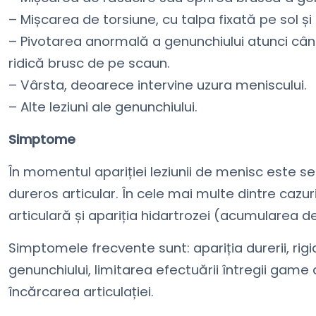
– Mișcarea de torsiune, cu talpa fixată pe sol și 
– Pivotarea anormală a genunchiului atunci cân
ridică brusc de pe scaun.
– Vârsta, deoarece intervine uzura meniscului.
– Alte leziuni ale genunchiului.
Simptome
În momentul apariției leziunii de menisc este 
dureros articular. În cele mai multe dintre cazuri
articulară și apariția hidartrozei (acumularea de 
Simptomele frecvente sunt: apariția durerii, rigidi
genunchiului, limitarea efectuării întregii gam
încărcarea articulației.