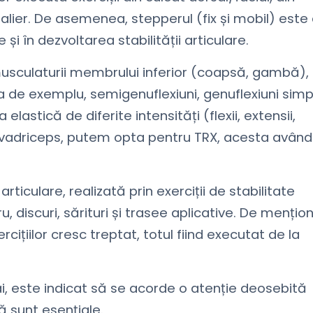
alier. De asemenea, stepperul (fix și mobil) este
i în dezvoltarea stabilității articulare.
usculaturii membrului inferior (coapsă, gambă),
ca de exemplu, semigenuflexiuni, genuflexiuni simp
elastică de diferite intensități (flexii, extensii,
i cvadriceps, putem opta pentru TRX, acesta având
rticulare, realizată prin exerciții de stabilitate
, discuri, sărituri și trasee aplicative. De mențio
rcițiilor cresc treptat, totul fiind executat de la
mai, este indicat să se acorde o atenție deosebită
ă sunt esențiale.