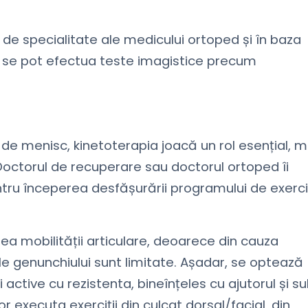
r de specialitate ale medicului ortoped și în baza
a, se pot efectua teste imagistice precum
i de menisc, kinetoterapia joacă un rol esențial, m
 Doctorul de recuperare sau doctorul ortoped îi
ru începerea desfășurării programului de exerciț
ea mobilității articulare, deoarece din cauza
ale genunchiului sunt limitate. Așadar, se optează
 active cu rezistenta, bineînțeles cu ajutorul și s
 executa exerciții din culcat dorsal/facial, din