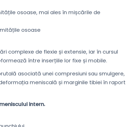
itățile osoase, mai ales în mișcările de
emitățile osoase
ri complexe de flexie și extensie, iar în cursul
rmează între inserțiile lor fixe și mobile.
rutală asociată unei compresiuni sau smulgere,
eformația meniscală și marginile tibiei în raport
meniscului intern.
unchiului.