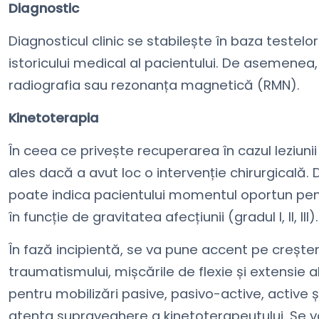
Diagnostic
Diagnosticul clinic se stabilește în baza testelo
istoricului medical al pacientului. De asemene
radiografia sau rezonanța magnetică (RMN).
Kinetoterapia
În ceea ce privește recuperarea în cazul leziuni
ales dacă a avut loc o intervenție chirurgicală.
poate indica pacientului momentul oportun pent
în funcție de gravitatea afecțiunii (gradul I, II, III).
În fază incipientă, se va pune accent pe creșter
traumatismului, mișcările de flexie și extensie 
pentru mobilizări pasive, pasivo-active, active și
atenta supraveghere a kinetoterapeutului. Se vor