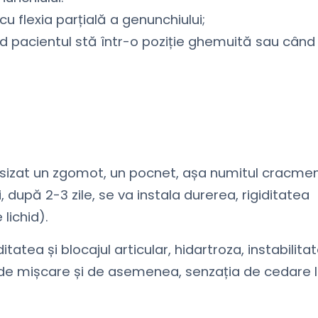
cu flexia parțială a genunchiului;
d pacientul stă într-o poziție ghemuită sau când
sesizat un zgomot, un pocnet, așa numitul cracme
, după 2-3 zile, se va instala durerea, rigiditatea
lichid).
tatea și blocajul articular, hidartroza, instabilita
e de mișcare și de asemenea, senzația de cedare 