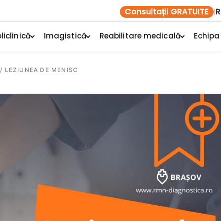
Consultații GRATUITE
R
|
liclinică
Imagistică
Reabilitare medicală
Echipa
/
LEZIUNEA DE MENISC