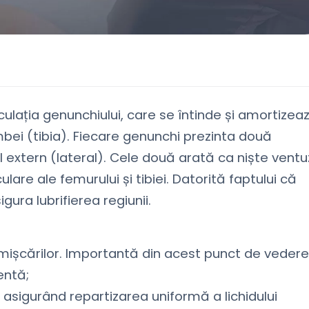
culația genunchiului, care se întinde și amortizea
mbei (tibia). Fiecare genunchi prezinta două
l extern (lateral). Cele două arată ca niște vent
are ale femurului și tibiei. Datorită faptului că
gura lubrifierea regiunii.
ul mișcărilor. Importantă din acest punct de vedere
entă;
e, asigurând repartizarea uniformă a lichidului