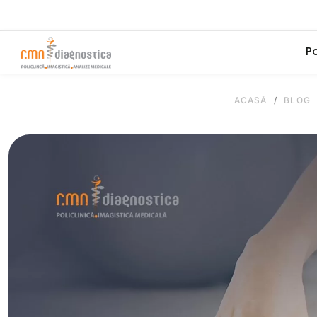
Po
ACASĂ
/
BLOG