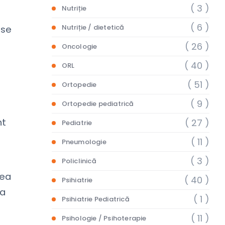
( 3 )
Nutriție
( 6 )
Nutriție / dietetică
 se
( 26 )
Oncologie
( 40 )
ORL
( 51 )
Ortopedie
( 9 )
Ortopedie pediatrică
nt
( 27 )
Pediatrie
( 11 )
Pneumologie
( 3 )
Policlinică
tea
( 40 )
Psihiatrie
la
( 1 )
Psihiatrie Pediatrică
( 11 )
Psihologie / Psihoterapie