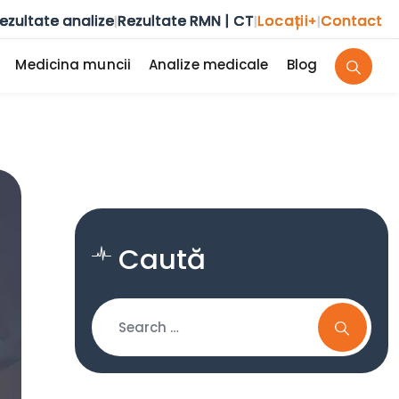
ezultate analize
Rezultate RMN | CT
Locații
Contact
|
|
+
|
Medicina muncii
Analize medicale
Blog
Caută