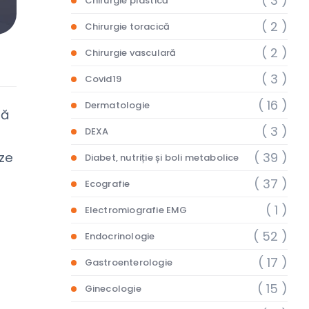
( 3 )
Chirurgie plastică
( 2 )
Chirurgie toracică
( 2 )
Chirurgie vasculară
( 3 )
Covid19
( 16 )
Dermatologie
ză
( 3 )
DEXA
( 39 )
uze
Diabet, nutriție și boli metabolice
( 37 )
Ecografie
( 1 )
Electromiografie EMG
( 52 )
Endocrinologie
( 17 )
Gastroenterologie
( 15 )
Ginecologie