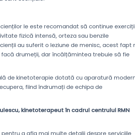
ienților le este recomandat să continue exerciții
tivitate fizică intensă, orteza sau benzile
cienții au suferit o leziune de menisc, acest fapt 
ă facă drumeții, dar încălțămintea trebuie să fie
 sală de kinetoterapie dotată cu aparatură moder
 recupera, fiind îndrumați de echipa de
lescu, kinetoterapeut în cadrul centrului RMN
pentru a afla mai multe detalii despre serviciile