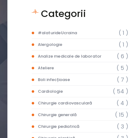
Categorii
( 1 )
#alaturideUcraina
( 1 )
Alergologie
( 6 )
Analize medicale de laborator
( 5 )
Ateliere
( 7 )
Boli infecțioase
( 54 )
Cardiologie
( 4 )
Chirurgie cardiovasculară
( 15 )
Chirurgie generală
( 3 )
Chirurgie pediatrică