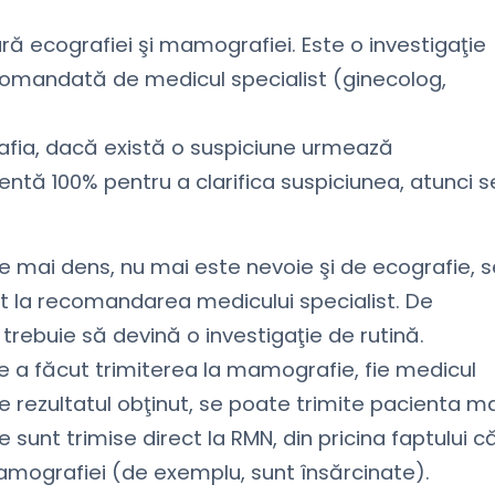
ă ecografiei şi mamografiei. Este o investigaţie
ecomandată de medicul specialist (ginecolog,
grafia, dacă există o suspiciune urmează
tă 100% pentru a clarifica suspiciunea, atunci s
 mai dens, nu mai este nevoie şi de ecografie, s
t la recomandarea medicului specialist. De
rebuie să devină o investigaţie de rutină.
re a făcut trimiterea la mamografie, fie medicul
e rezultatul obţinut, se poate trimite pacienta ma
 sunt trimise direct la RMN, din pricina faptului c
mamografiei (de exemplu, sunt însărcinate).