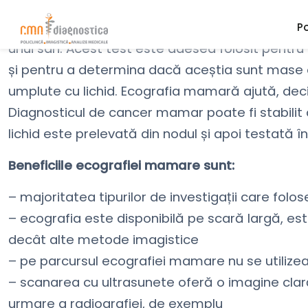
Medicul vă poate face o ecografie mamară dacă
unui sân. Acest test este adesea folosit pentr
și pentru a determina dacă aceștia sunt mase o
umplute cu lichid. Ecografia mamară ajută, deci, 
Diagnosticul de cancer mamar poate fi stabilit
lichid este prelevată din nodul și apoi testată în
Beneficiile ecografiei mamare sunt:
– majoritatea tipurilor de investigații care fol
– ecografia este disponibilă pe scară largă, este
decât alte metode imagistice
– pe parcursul ecografiei mamare nu se utilizeaz
– scanarea cu ultrasunete oferă o imagine clară 
urmare a radiografiei, de exemplu