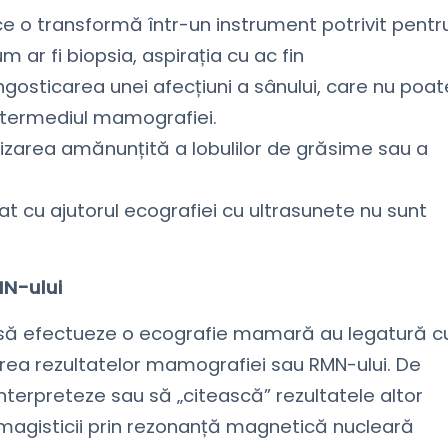
ce o transformă într-un instrument potrivit pentr
 ar fi biopsia, aspirația cu ac fin
gosticarea unei afecțiuni a sânului, care nu poat
intermediul mamografiei.
alizarea amănunțită a lobulilor de grăsime sau a
at cu ajutorul ecografiei cu ultrasunete nu sunt
MN-ului
 să efectueze o ecografie mamară au legatură c
area rezultatelor mamografiei sau RMN-ului. De
nterpreteze sau să „citească” rezultatele altor
magisticii prin rezonanță magnetică nucleară