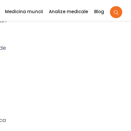
ari
.
 de
 ca