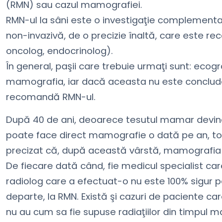
(RMN) sau cazul mamografiei.
RMN-ul la sâni este o investigaţie complementar
non-invazivă, de o precizie înaltă, care este r
oncolog, endocrinolog).
În general, paşii care trebuie urmaţi sunt: eco
mamografia, iar dacă aceasta nu este concluden
recomandă RMN-ul.
După 40 de ani, deoarece tesutul mamar devine
poate face direct mamografie o dată pe an, to
precizat că, după această vârstă, mamografia t
De fiecare dată când, fie medicul specialist ca
radiolog care a efectuat-o nu este 100% sigur p
departe, la RMN. Există şi cazuri de paciente care
nu au cum sa fie supuse radiaţiilor din timpul 