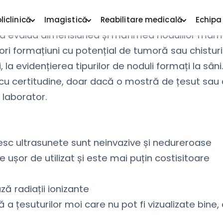
 un nodul suspect este descoperit în interiorul
u a evalua dimensiunea și mărimea nodulilor mam
ri formațiuni cu potențial de tumoră sau chisturi
la evidențierea tipurilor de noduli formați la sâni
 cu certitudine, doar dacă o mostră de țesut sau
 laborator.
osesc ultrasunete sunt neinvazive și nedureroase
 ușor de utilizat și este mai puțin costisitoare
ă radiații ionizante
a țesuturilor moi care nu pot fi vizualizate bine,