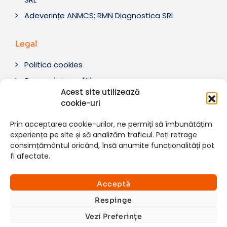
Adeverințe ANMCS: RMN Diagnostica SRL
Legal
Politica cookies
Termeni si condiții
Acest site utilizează
Soluționare litigii
cookie-uri
ANPC
Prin acceptarea cookie-urilor, ne permiți să îmbunătățim
experiența pe site și să analizăm traficul. Poți retrage
consimțământul oricând, însă anumite funcționalități pot
fi afectate.
© 2007-2026 RMN Diagnostica. Toate drepturile
×
rezervate.
Consultații si investigații
Acceptă
Website dezvoltat de:
www.t-web.ro
GRATUITE
Respinge
Vezi Preferințe
Află detalii