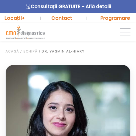
Consultații GRATUITE – Află detalii
Locații
Contact
Programare
+
|
|
ACASĂ
/
ECHIPĂ
/
DR. YASMIN AL-HIARY