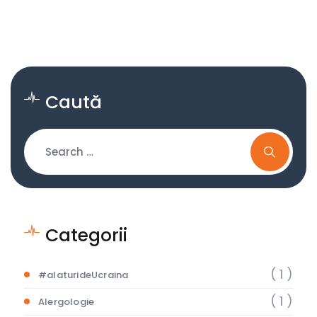
Caută
Categorii
( 1 )
#alaturideUcraina
( 1 )
Alergologie