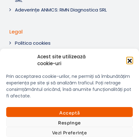
SRL
Adeverințe ANMCS: RMN Diagnostica SRL
Legal
Politica cookies
Termeni si condiții
Acest site utilizează
Soluționare litigii
cookie-uri
ANPC
Prin acceptarea cookie-urilor, ne permiți să îmbunătățim
experiența pe site și să analizăm traficul. Poți retrage
consimțământul oricând, însă anumite funcționalități pot
fi afectate.
© 2007-2026 RMN Diagnostica. Toate drepturile
×
rezervate.
Consultații si investigații
Acceptă
Website dezvoltat de:
www.t-web.ro
GRATUITE
Respinge
Vezi Preferințe
Află detalii