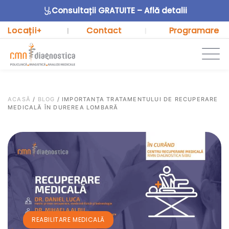
Consultații GRATUITE – Află detalii
Locații
Contact
Programare
+
|
|
ACASĂ
/
BLOG
/
IMPORTANȚA TRATAMENTULUI DE RECUPERARE
MEDICALĂ ÎN DUREREA LOMBARĂ
REABILITARE MEDICALĂ