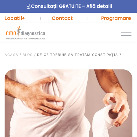
Consultații GRATUITE – Află detalii
Locații
Contact
Programare
+
|
|
ACASĂ
/
BLOG
/
DE CE TREBUIE SĂ TRATĂM CONSTIPAȚIA ?