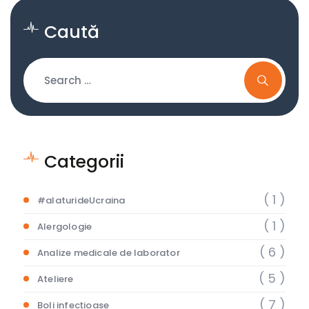
Caută
Categorii
( 1 )
#alaturideUcraina
( 1 )
Alergologie
( 6 )
Analize medicale de laborator
( 5 )
Ateliere
( 7 )
Boli infecțioase