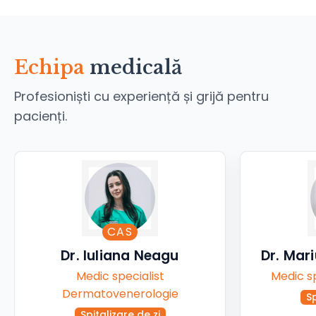
Echipa
medicală
Profesioniști cu experiență și grijă pentru
pacienți.
CAS
Dr. Iuliana Neagu
Dr. Mar
Medic specialist
Medic sp
Dermatovenerologie
Sp
Spitalizare de zi