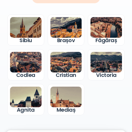
Sibiu
Brașov
Făgăraș
Codlea
Cristian
Victoria
Agnita
Mediaș