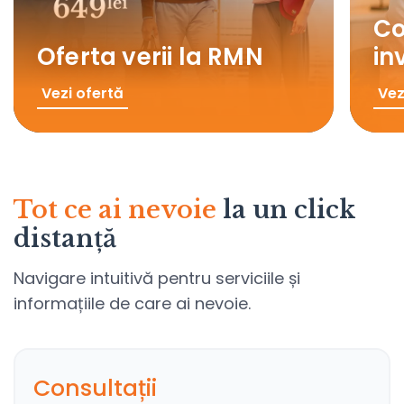
Co
Oferta verii la RMN
in
Vezi ofertă
Vez
Tot ce ai nevoie
la un click
distanță
Navigare intuitivă pentru serviciile și
informațiile de care ai nevoie.
Consultații