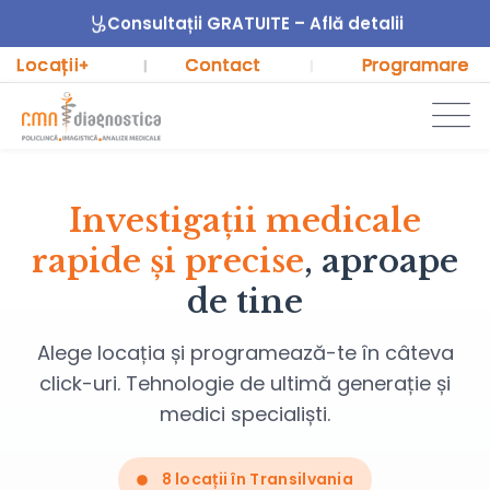
Consultații GRATUITE – Află detalii
Locații
Contact
Programare
+
|
|
Investigații medicale
rapide și precise
, aproape
de tine
Alege locația și programează-te în câteva
click-uri. Tehnologie de ultimă generație și
medici specialiști.
8 locații în Transilvania